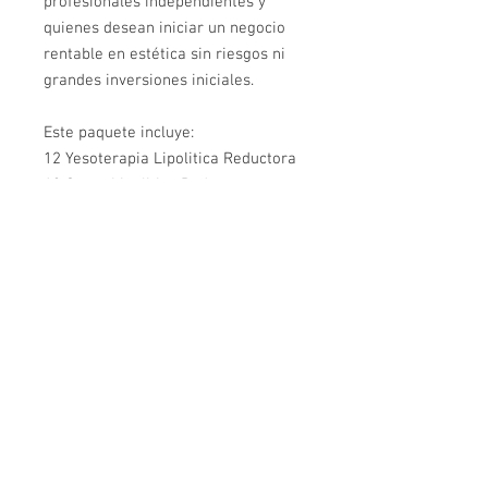
profesionales independientes y
quienes desean iniciar un negocio
rentable en estética sin riesgos ni
grandes inversiones iniciales.
Este paquete incluye:
12 Yesoterapia Lipolitica Reductora
12 Spray Lipolitico Reductor
12 Cellulite Control
12 Trimming Gel
12 Icy Green Gel
12 Stretch Mark
12 Gasas Abdomen
12 Gasas brazos
TOTAL 96 productos
Contáctanos