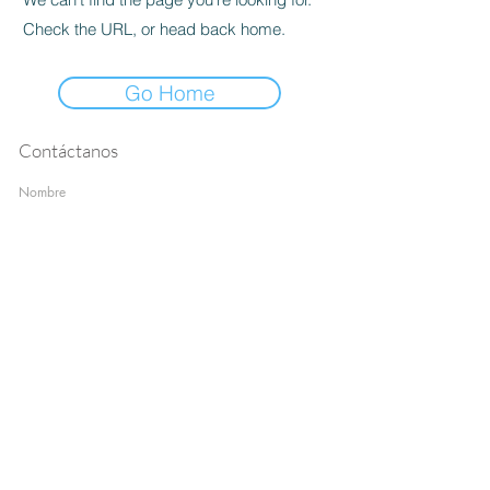
Check the URL, or head back home.
Go Home
Contáctanos
Nombre
Apellido
Email
Escribe un mensaje
Enviar