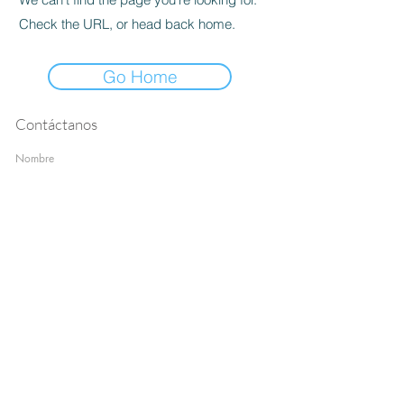
Check the URL, or head back home.
Go Home
Contáctanos
Nombre
Apellido
Email
Escribe un mensaje
Enviar