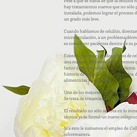
Pese a que se habla de que la celulitis
hay tratamientos nuevos que no sólo p
instalada, podemos lograr el proceso d
un grado más leve.
Cuando hablamos de celulitis, direct
microcirculación, a un problema dérm
es común ver pacientes dentro de su p
Existen diferentes grados y tipos de cel
una manera diferente, pero sabemos q
factor dérmico, hábitos de la paciente
historia de la paciente, de la genética
alimenticias y deportivas.
Uno de los mejores tratamientos en cel
Se trata de tratamientos no invasivos, 
El resultado no sólo se nota en lo inme
técnica ya se formó un nuevo colágeno
Si a esto le sumamos el empleo de
Cel
sobremanera.