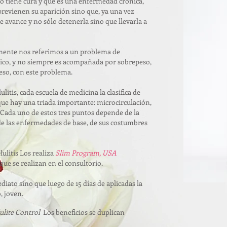
 no tiene cura y que es una enfermedad crónica,
revienen su aparición sino que, ya una vez
e avance y no sólo detenerla sino que llevarla a
amente nos referimos a un problema de
ico, y no siempre es acompañada por sobrepeso,
eso, con este problema.
ulitis, cada escuela de medicina la clasifica de
ue hay una triada importante: microcirculación,
. Cada uno de estos tres puntos depende de la
, de las enfermedades de base, de sus costumbres
ulitis Los realiza
Slim Program, USA
que se realizan en el consultorio.
diato sino que luego de 15 días de aplicadas la
, joven.
lulite Control
Los beneficios se duplican