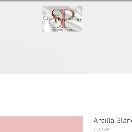
Cuerpo
Inversión
Afiliados
Productos
Arcilla Bla
SKU: 1049