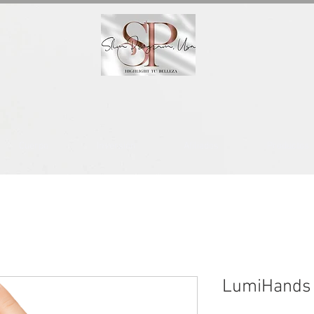
Cuerpo
Inversión
Afiliados
Productos
LumiHands