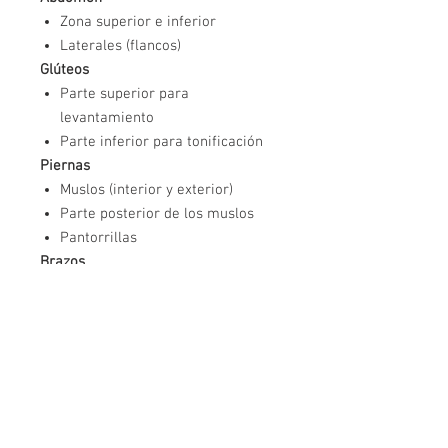
Zona superior e inferior
Laterales (flancos)
Glúteos
Parte superior para
levantamiento
Parte inferior para tonificación
Piernas
Muslos (interior y exterior)
Parte posterior de los muslos
Pantorrillas
Brazos
Tríceps (zona posterior)
Bíceps
Espalda
Zona lumbar
Parte superior para mejorar la
postura