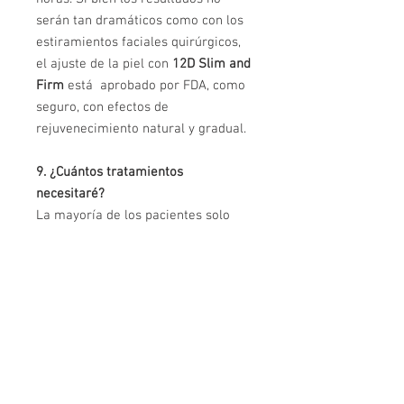
serán tan dramáticos como con los
estiramientos faciales quirúrgicos,
el ajuste de la piel con
12D Slim and
Firm
está aprobado por FDA, como
seguro, con efectos de
rejuvenecimiento natural y gradual.
9. ¿Cuántos tratamientos
necesitaré?
La mayoría de los pacientes solo
necesita una sesión. Los resultados
aparecerán desde el momento
hasta los 6 meses después del
tratamiento, es el tiempo que
necesita su cuerpo para crear el
nuevo colágeno. Su cuerpo
continuará produciendo colágeno
fresco durante mas de un año.