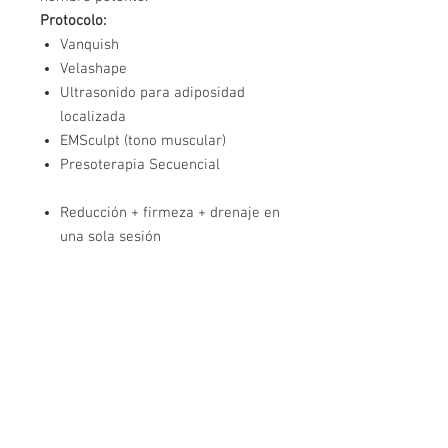
Protocolo:
Vanquish
Velashape
Ultrasonido para adiposidad
localizada
EMSculpt (tono muscular)
Presoterapia Secuencial
Reducción + firmeza + drenaje en
una sola sesión
No es “un tratamiento”… es un
sistema
Paquete de 6 sesiones
Contáctanos
Nombre