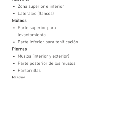
Zona superior e inferior
Laterales (flancos)
Glúteos
Parte superior para
levantamiento
Parte inferior para tonificación
Piernas
Muslos (interior y exterior)
Parte posterior de los muslos
Pantorrillas
Brazos
Tríceps (zona posterior)
Bíceps
Espalda
Zona lumbar
Parte superior para mejorar la
postura