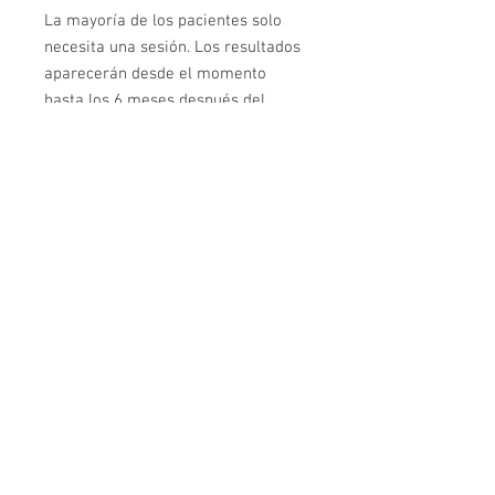
La mayoría de los pacientes solo
necesita una sesión. Los resultados
aparecerán desde el momento
hasta los 6 meses después del
tratamiento, es el tiempo que
necesita su cuerpo para crear el
nuevo colágeno. Su cuerpo
continuará produciendo colágeno
fresco durante mas de un año.
Después de eso, es posible que
desee continuar los tratamientos de
retoque.
10. ¿12D Slim and Firm trabajará
para mí?
12D Slim and Firm
funciona bien
con cualquier persona con flacidez o
aflojamiento leve a moderado.